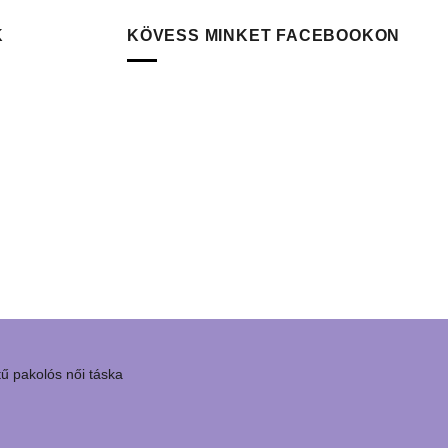
K
KÖVESS MINKET FACEBOOKON
tű pakolós női táska