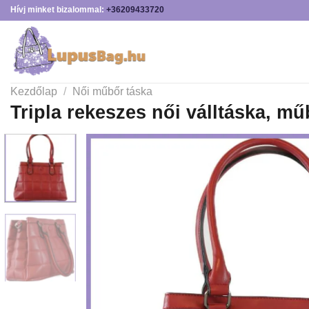
Skip
Hívj minket bizalommal:
+36209433720
to
content
Kezdőlap
/
Női műbőr táska
Tripla rekeszes női válltáska, mű