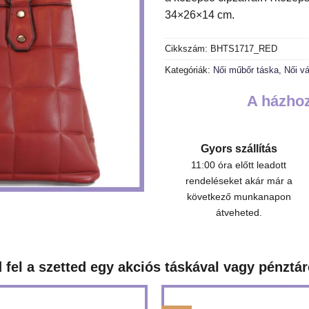
34×26×14 cm.
Cikkszám:
BHTS1717_RED
Kategóriák:
Női műbőr táska
,
Női vá
A házhoz
Gyors szállítás
11:00 óra előtt leadott
rendeléseket akár már a
következő munkanapon
átveheted.
 fel a szetted egy akciós táskával vagy pénztár