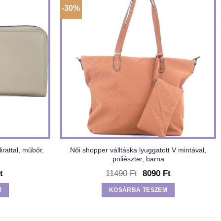
-30%
irattal, műbőr,
Női shopper válltáska lyuggatott V mintával,
poliészter, barna
l
Current
Original
Current
t
11490
Ft
8090
Ft
price
price
price
is:
was:
is:
M
KOSÁRBA TESZEM
t.
3150 Ft.
11490 Ft.
8090 Ft.