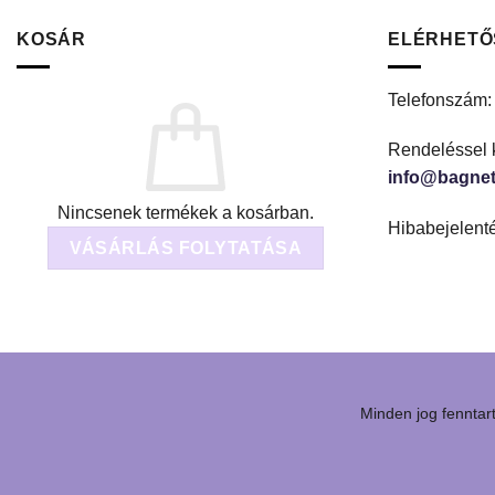
KOSÁR
ELÉRHETŐ
Telefonszám
Rendeléssel 
info@bagnet
Nincsenek termékek a kosárban.
Hibabejelent
VÁSÁRLÁS FOLYTATÁSA
Minden jog fennta