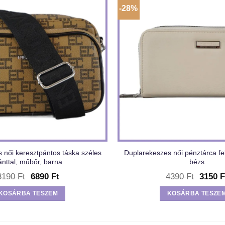
-28%
 női keresztpántos táska széles
Duplarekeszes női pénztárca fel
ánttal, műbőr, barna
bézs
Original
Current
Origina
8190
Ft
6890
Ft
4390
Ft
3150
F
price
price
price
was:
is:
was:
KOSÁRBA TESZEM
KOSÁRBA TESZE
8190 Ft.
6890 Ft.
4390 F