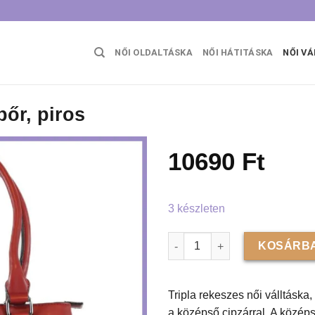
NŐI OLDALTÁSKA
NŐI HÁTITÁSKA
NŐI V
bőr, piros
10690
Ft
3 készleten
Tripla rekeszes női válltáska,
KOSÁRBA
Tripla rekeszes női válltáska
a középső cipzárral. A közép