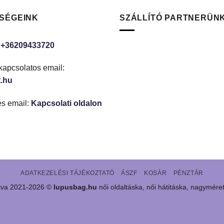
SÉGEINK
SZÁLLÍTÓ PARTNERÜN
:
+36209433720
kapcsolatos email:
.hu
és email:
Kapcsolati oldalon
ADATKEZELÉSI TÁJÉKOZTATÓ
ÁSZF
KOSÁR
PÉNZTÁR
rtva 2021-2026 ©
lupusbag.hu
női oldaltáska, női hátitáska, nagymére