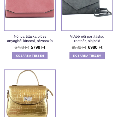
Női partitáska plüss
VIA55 női partitáska,
anyagból lánccal, rózsaszín
rostbőr, olajzöld
Original
Current
Original
Current
6780
Ft
5790
Ft
8980
Ft
6980
Ft
price
price
price
price
was:
is:
was:
is:
KOSÁRBA TESZEM
KOSÁRBA TESZEM
6780 Ft.
5790 Ft.
8980 Ft.
6980 Ft