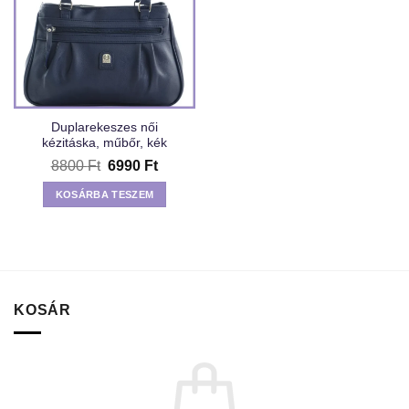
Duplarekeszes női
kézitáska, műbőr, kék
Original
Current
8800
Ft
6990
Ft
price
price
was:
is:
KOSÁRBA TESZEM
8800 Ft.
6990 Ft.
KOSÁR