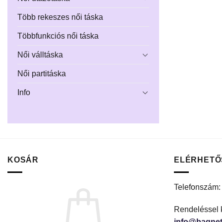
Több rekeszes női táska
Többfunkciós női táska
Női válltáska
Női partitáska
Info
KOSÁR
ELÉRHETŐ
Telefonszám
Rendeléssel 
info@bagnet