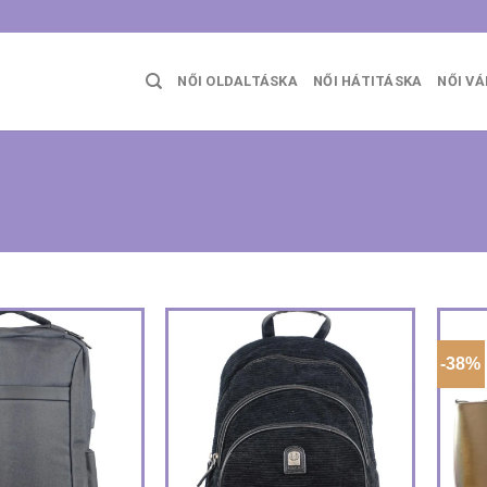
NŐI OLDALTÁSKA
NŐI HÁTITÁSKA
NŐI V
-38%