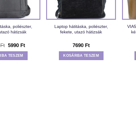
táska, poliészter,
Laptop hátitáska, poliészter,
VIA5
utazó hátizsák
fekete, utazó hátizsák
ké
Original
Current
0
Ft
5990
Ft
7690
Ft
price
price
was:
is:
RBA TESZEM
KOSÁRBA TESZEM
11520 Ft.
5990 Ft.