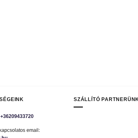
SÉGEINK
SZÁLLÍTÓ PARTNERÜN
:
+36209433720
kapcsolatos email:
.hu