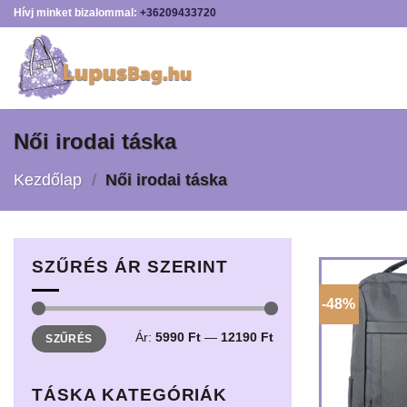
Skip
Hívj minket bizalommal:
+36209433720
to
content
Női irodai táska
Kezdőlap
/
Női irodai táska
SZŰRÉS ÁR SZERINT
-48%
Min
Max
Ár:
5990 Ft
—
12190 Ft
SZŰRÉS
ár
ár
TÁSKA KATEGÓRIÁK