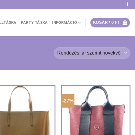
ÁLLTÁSKA
PARTY TÁSKA
INFÓRMÁCIÓ
KOSÁR /
0
FT
-27%