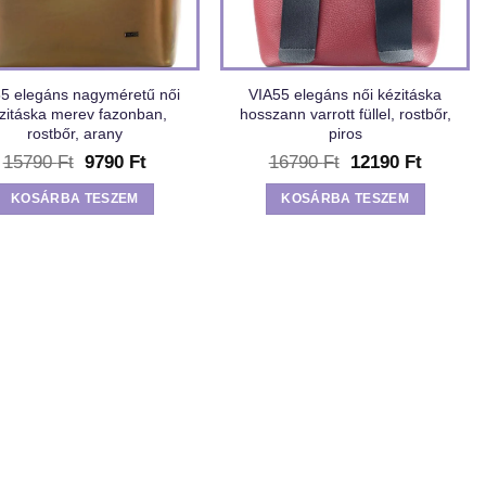
5 elegáns nagyméretű női
VIA55 elegáns női kézitáska
zitáska merev fazonban,
hosszann varrott füllel, rostbőr,
rostbőr, arany
piros
Original
Current
Original
Current
15790
Ft
9790
Ft
16790
Ft
12190
Ft
price
price
price
price
was:
is:
was:
is:
KOSÁRBA TESZEM
KOSÁRBA TESZEM
15790 Ft.
9790 Ft.
16790 Ft.
12190 F