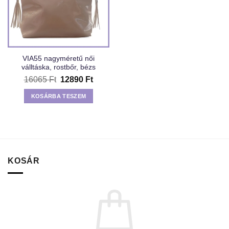
VIA55 nagyméretű női
válltáska, rostbőr, bézs
Original
Current
16065
Ft
12890
Ft
price
price
was:
is:
KOSÁRBA TESZEM
16065 Ft.
12890 Ft.
KOSÁR