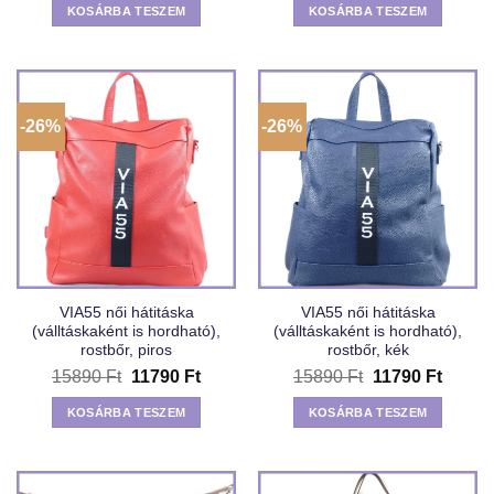
was:
is:
was:
is:
KOSÁRBA TESZEM
KOSÁRBA TESZEM
13190 Ft.
11090 Ft.
13490 Ft.
11190 
-26%
-26%
VIA55 női hátitáska
VIA55 női hátitáska
(válltáskaként is hordható),
(válltáskaként is hordható),
rostbőr, piros
rostbőr, kék
Original
Current
Original
Curren
15890
Ft
11790
Ft
15890
Ft
11790
Ft
price
price
price
price
was:
is:
was:
is:
KOSÁRBA TESZEM
KOSÁRBA TESZEM
15890 Ft.
11790 Ft.
15890 Ft.
11790 