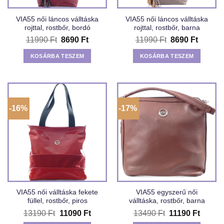
VIA55 női láncos válltáska
VIA55 női láncos válltáska
rojttal, rostbőr, bordó
rojttal, rostbőr, barna
Original
Current
Original
Curren
11990
Ft
8690
Ft
11990
Ft
8690
Ft
price
price
price
price
was:
is:
was:
is:
KOSÁRBA TESZEM
KOSÁRBA TESZEM
11990 Ft.
8690 Ft.
11990 Ft.
8690 Ft
-16%
-17%
VIA55 női válltáska fekete
VIA55 egyszerű női
füllel, rostbőr, piros
válltáska, rostbőr, barna
Original
Current
Original
Curren
13190
Ft
11090
Ft
13490
Ft
11190
Ft
price
price
price
price