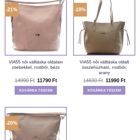
-21%
-18%
VIA55 női válltáska oldalain
VIA55 női válltáska oldalt
zsebekkel, rostbőr, bézs
összehúzható, rostbőr,
arany
Original
Current
Original
Curren
14990
Ft
11790
Ft
14690
Ft
11990
Ft
price
price
price
price
was:
is:
was:
is:
KOSÁRBA TESZEM
KOSÁRBA TESZEM
14990 Ft.
11790 Ft.
14690 Ft.
11990 
-20%