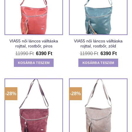
VIA55 női láncos válltáska
VIA55 női láncos válltáska
rojttal, rostbőr, piros
rojttal, rostbőr, zöld
Original
Current
Original
Curren
11990
Ft
6390
Ft
11990
Ft
6390
Ft
price
price
price
price
was:
is:
was:
is:
KOSÁRBA TESZEM
KOSÁRBA TESZEM
11990 Ft.
6390 Ft.
11990 Ft.
6390 Ft
-28%
-28%