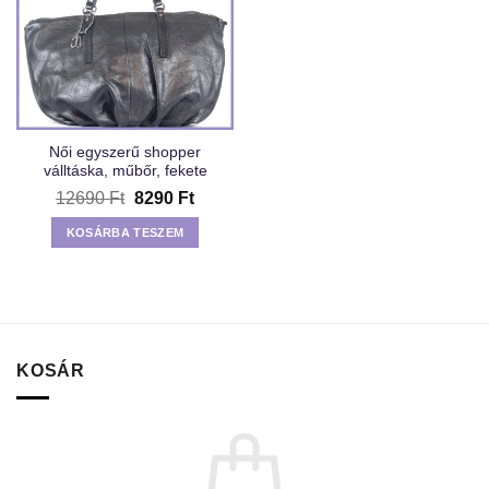
Női egyszerű shopper
válltáska, műbőr, fekete
Original
Current
12690
Ft
8290
Ft
price
price
was:
is:
KOSÁRBA TESZEM
12690 Ft.
8290 Ft.
KOSÁR