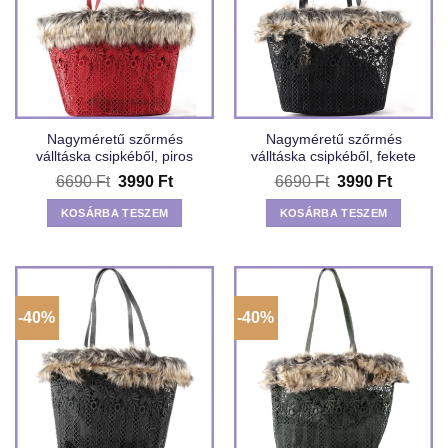
Nagyméretű szőrmés
Nagyméretű szőrmés
válltáska csipkéből, piros
válltáska csipkéből, fekete
Original
Current
Original
Current
6690
Ft
3990
Ft
6690
Ft
3990
Ft
price
price
price
price
was:
is:
was:
is:
KOSÁRBA TESZEM
KOSÁRBA TESZEM
6690 Ft.
3990 Ft.
6690 Ft.
3990 Ft
-40%
-40%