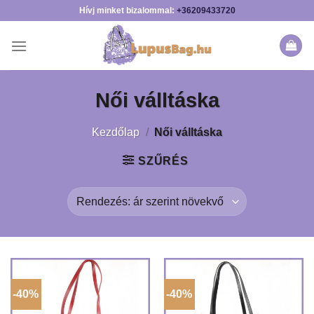
Skip
Hívj minket bizalommal:
+36209433720
to
content
Női válltáska
Kezdőlap
/
Női válltáska
SZŰRÉS
-40%
-40%