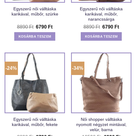
Egyszerű női válltáska
Egyszerű női válltáska
karikával, műbőr, szürke
karikával, műbőr,
narancssárga
Original
Current
Original
Current
8890
Ft
6790
Ft
8890
Ft
6790
Ft
price
price
price
price
was:
is:
was:
is:
KOSÁRBA TESZEM
KOSÁRBA TESZEM
8890 Ft.
6790 Ft.
8890 Ft.
6790 Ft
-24%
-34%
Egyszerű női válltáska
Női shopper válltáska
karikával, műbőr, fekete
nyomott négyzet mintával,
velúr, barna