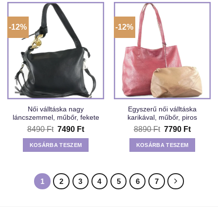
-12%
-12%
Női válltáska nagy
Egyszerű női válltáska
láncszemmel, műbőr, fekete
karikával, műbőr, piros
Original
Current
Original
Current
8490
Ft
7490
Ft
8890
Ft
7790
Ft
price
price
price
price
was:
is:
was:
is:
KOSÁRBA TESZEM
KOSÁRBA TESZEM
8490 Ft.
7490 Ft.
8890 Ft.
7790 Ft
1
2
3
4
5
6
7