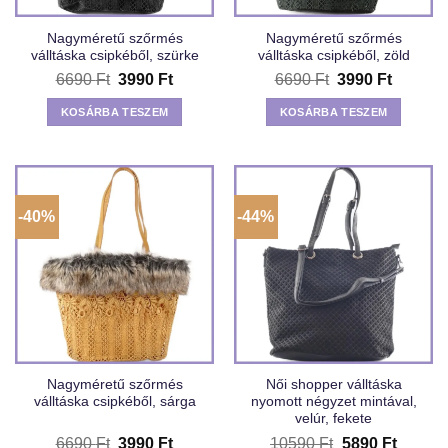
Nagyméretű szőrmés
Nagyméretű szőrmés
válltáska csipkéből, szürke
válltáska csipkéből, zöld
Original
Current
Original
Current
6690
Ft
3990
Ft
6690
Ft
3990
Ft
price
price
price
price
was:
is:
was:
is:
KOSÁRBA TESZEM
KOSÁRBA TESZEM
6690 Ft.
3990 Ft.
6690 Ft.
3990 Ft
-40%
-44%
Nagyméretű szőrmés
Női shopper válltáska
válltáska csipkéből, sárga
nyomott négyzet mintával,
velúr, fekete
Original
Current
Original
Curren
6690
Ft
3990
Ft
10590
Ft
5890
Ft