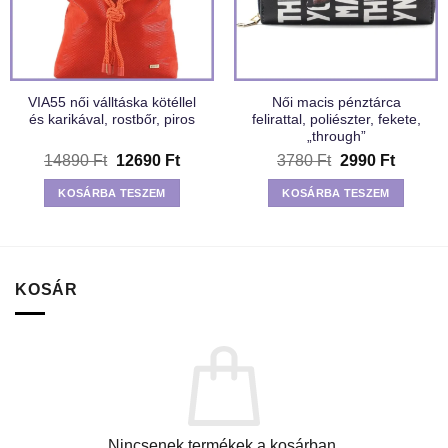
VIA55 női válltáska kötéllel
Női macis pénztárca
és karikával, rostbőr, piros
felirattal, poliészter, fekete,
„through”
Original
Current
Original
Current
14890
Ft
12690
Ft
3780
Ft
2990
Ft
price
price
price
price
was:
is:
was:
is:
KOSÁRBA TESZEM
KOSÁRBA TESZEM
14890 Ft.
12690 Ft.
3780 Ft.
2990 Ft
KOSÁR
Nincsenek termékek a kosárban.