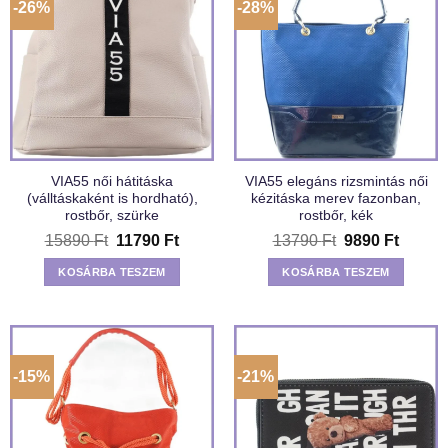
-26%
-28%
VIA55 női hátitáska
VIA55 elegáns rizsmintás női
(válltáskaként is hordható),
kézitáska merev fazonban,
rostbőr, szürke
rostbőr, kék
Original
Current
Original
Curren
15890
Ft
11790
Ft
13790
Ft
9890
Ft
price
price
price
price
was:
is:
was:
is:
KOSÁRBA TESZEM
KOSÁRBA TESZEM
15890 Ft.
11790 Ft.
13790 Ft.
9890 F
-15%
-21%