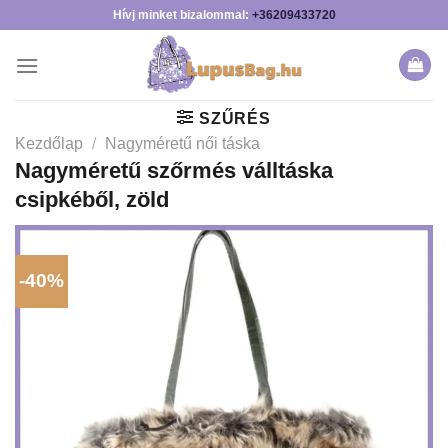
Skip
Hívj minket bizalommal:
+36209433720
to
content
SZŰRÉS
Kezdőlap
/
Nagyméretű női táska
Nagyméretű szőrmés válltáska
csipkéből, zöld
-40%