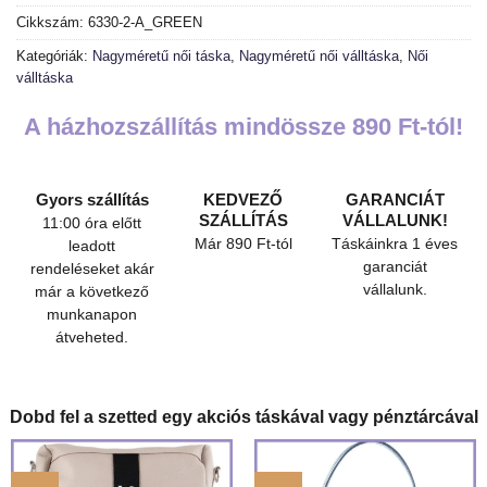
Cikkszám:
6330-2-A_GREEN
Kategóriák:
Nagyméretű női táska
,
Nagyméretű női válltáska
,
Női
válltáska
A házhozszállítás mindössze 890 Ft-tól!
Gyors szállítás
KEDVEZŐ
GARANCIÁT
SZÁLLÍTÁS
VÁLLALUNK!
11:00 óra előtt
Már 890 Ft-tól
Táskáinkra 1 éves
leadott
garanciát
rendeléseket akár
vállalunk.
már a következő
munkanapon
átveheted.
Dobd fel a szetted egy akciós táskával vagy pénztárcával