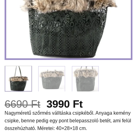
Original
Current
6690
Ft
3990
Ft
price
price
Nagyméretű szőrmés válltáska csipkéből. Anyaga kemény
csipke, benne pedig egy pont belepasszoló betét, ami felül
was:
is:
összehúzható. Méretei: 40×28×18 cm.
6690 Ft.
3990 Ft.