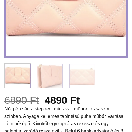
Original
Current
6890
Ft
4890
Ft
price
price
Női pénztárca steppent mintával, műbőr, rózsaszín
színben. Anyaga kellemes tapintású puha műbőr, varrása
was:
is:
jó minőségű. Kívülről egy cipzáras rekesze és egy
6890 Ft.
4890 Ft.
patenttal záródó része nyílik. Belül 6 bankkártyatartó és 3