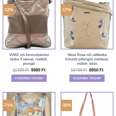
-12%
-17%
VIA55 női keresztpántos
Silvia Rosa női válltáska
táska 3 sávval, rostbőr,
hímzett pillangós mintával,
pezsgő
műbőr, bézs
Original
Current
Original
Curren
11330
Ft
9980
Ft
10790
Ft
8950
Ft
price
price
price
price
was:
is:
was:
is:
KOSÁRBA TESZEM
KOSÁRBA TESZEM
11330 Ft.
9980 Ft.
10790 Ft.
8950 F
-71%
-30%