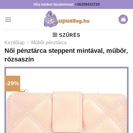
Skip
Hívj minket bizalommal:
+36209433720
to
content
SZŰRÉS
Kezdőlap
/
Műbőr pénztárca
Női pénztárca steppent mintával, műbőr,
rózsaszín
-29%