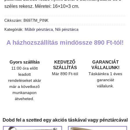
széles rekesz. Méretei: 16×10×3 cm.
Cikkszám:
B6977M_PINK
Kategóriák:
Műbőr pénztárca
,
Női pénztárca
A házhozszállítás mindössze 890 Ft-tól!
Gyors szállítás
KEDVEZŐ
GARANCIÁT
SZÁLLÍTÁS
VÁLLALUNK!
11:00 óra előtt
Már 890 Ft-tól
Táskáinkra 1 éves
leadott
garanciát
rendeléseket akár
vállalunk.
már a következő
munkanapon
átveheted.
Dobd fel a szetted egy akciós táskával vagy pénztárcával