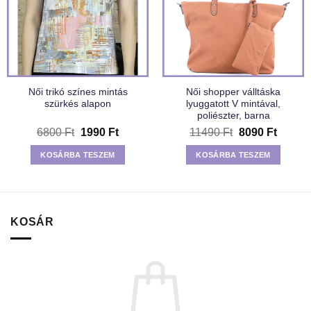
Női trikó színes mintás
Női shopper válltáska
szürkés alapon
lyuggatott V mintával,
poliészter, barna
Original
Current
Original
Curren
6800
Ft
1990
Ft
11490
Ft
8090
Ft
price
price
price
price
was:
is:
was:
is:
KOSÁRBA TESZEM
KOSÁRBA TESZEM
6800 Ft.
1990 Ft.
11490 Ft.
8090 F
KOSÁR