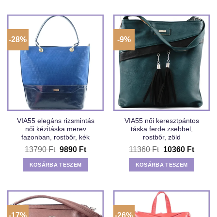
-28%
-9%
VIA55 elegáns rizsmintás
VIA55 női keresztpántos
női kézitáska merev
táska ferde zsebbel,
fazonban, rostbőr, kék
rostbőr, zöld
Original
Current
Original
Curren
13790
Ft
9890
Ft
11360
Ft
10360
Ft
price
price
price
price
was:
is:
was:
is:
KOSÁRBA TESZEM
KOSÁRBA TESZEM
13790 Ft.
9890 Ft.
11360 Ft.
10360 
-17%
-26%