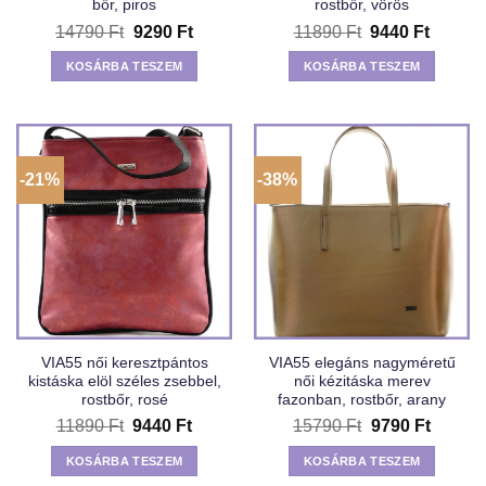
bőr, piros
rostbőr, vörös
Original
Current
Original
Curren
14790
Ft
9290
Ft
11890
Ft
9440
Ft
price
price
price
price
was:
is:
was:
is:
KOSÁRBA TESZEM
KOSÁRBA TESZEM
14790 Ft.
9290 Ft.
11890 Ft.
9440 Ft
-21%
-38%
VIA55 női keresztpántos
VIA55 elegáns nagyméretű
kistáska elöl széles zsebbel,
női kézitáska merev
rostbőr, rosé
fazonban, rostbőr, arany
Original
Current
Original
Curren
11890
Ft
9440
Ft
15790
Ft
9790
Ft
price
price
price
price
was:
is:
was:
is:
KOSÁRBA TESZEM
KOSÁRBA TESZEM
11890 Ft.
9440 Ft.
15790 Ft.
9790 Ft