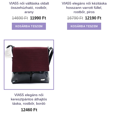
VIA55 női válltáska oldalt
VIA55 elegáns női kézitáska
összehúzható, rostbőr,
hosszann varrott füllel,
arany
rostbőr, piros
Original
Current
Original
Curren
14690
Ft
11990
Ft
16790
Ft
12190
Ft
price
price
price
price
was:
is:
was:
is:
KOSÁRBA TESZEM
KOSÁRBA TESZEM
14690 Ft.
11990 Ft.
16790 Ft.
12190 
VIA55 elegáns női
keresztpántos áthajtós
táska, rostbőr, bordó
12460
Ft