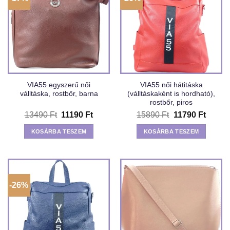
VIA55 egyszerű női
VIA55 női hátitáska
válltáska, rostbőr, barna
(válltáskaként is hordható),
rostbőr, piros
Original
Current
Original
Curren
13490
Ft
11190
Ft
15890
Ft
11790
Ft
price
price
price
price
was:
is:
was:
is:
KOSÁRBA TESZEM
KOSÁRBA TESZEM
13490 Ft.
11190 Ft.
15890 Ft.
11790 
-26%