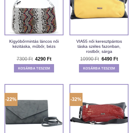
Kígyóbőrmintás láncos női
VIA55 női keresztpántos
kézitáska, műbőr, bézs
táska széles fazonban,
rostbőr, sárga
Original
Current
Original
Curren
7300
Ft
4290
Ft
10990
Ft
6490
Ft
price
price
price
price
was:
is:
was:
is:
KOSÁRBA TESZEM
KOSÁRBA TESZEM
7300 Ft.
4290 Ft.
10990 Ft.
6490 Ft
-22%
-32%