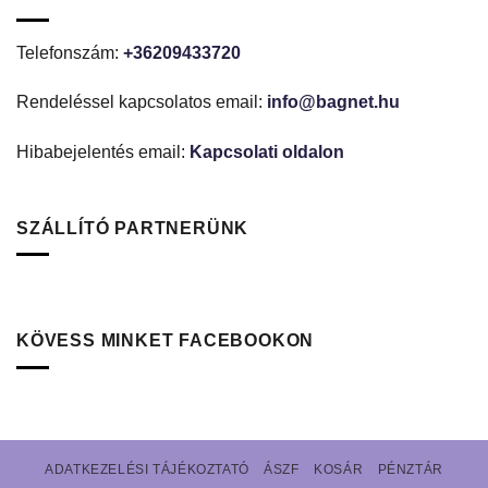
Telefonszám:
+36209433720
Rendeléssel kapcsolatos email:
info@bagnet.hu
Hibabejelentés email:
Kapcsolati oldalon
SZÁLLÍTÓ PARTNERÜNK
KÖVESS MINKET FACEBOOKON
ADATKEZELÉSI TÁJÉKOZTATÓ
ÁSZF
KOSÁR
PÉNZTÁR