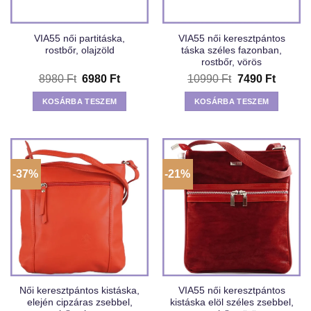
VIA55 női partitáska,
VIA55 női keresztpántos
rostbőr, olajzöld
táska széles fazonban,
rostbőr, vörös
Original
Current
Original
Curren
8980
Ft
6980
Ft
10990
Ft
7490
Ft
price
price
price
price
was:
is:
was:
is:
KOSÁRBA TESZEM
KOSÁRBA TESZEM
8980 Ft.
6980 Ft.
10990 Ft.
7490 Ft
-37%
-21%
Női keresztpántos kistáska,
VIA55 női keresztpántos
elején cipzáras zsebbel,
kistáska elöl széles zsebbel,