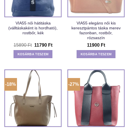
VIA55 női hátitáska
VIA55 elegáns női kis
(válltáskaként is hordható),
keresztpántos táska merev
rostbőr, kék
fazonban, rostbőr,
rózsaszín
Original
Current
15890
Ft
11790
Ft
11900
Ft
price
price
was:
is:
KOSÁRBA TESZEM
KOSÁRBA TESZEM
15890 Ft.
11790 Ft.
-18%
-27%