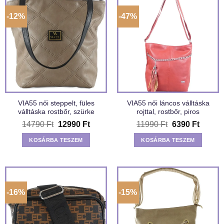
-12%
-47%
VIA55 női steppelt, füles
VIA55 női láncos válltáska
válltáska rostbőr, szürke
rojttal, rostbőr, piros
Original
Current
Original
Curren
14790
Ft
12990
Ft
11990
Ft
6390
Ft
price
price
price
price
was:
is:
was:
is:
KOSÁRBA TESZEM
KOSÁRBA TESZEM
14790 Ft.
12990 Ft.
11990 Ft.
6390 F
-16%
-15%