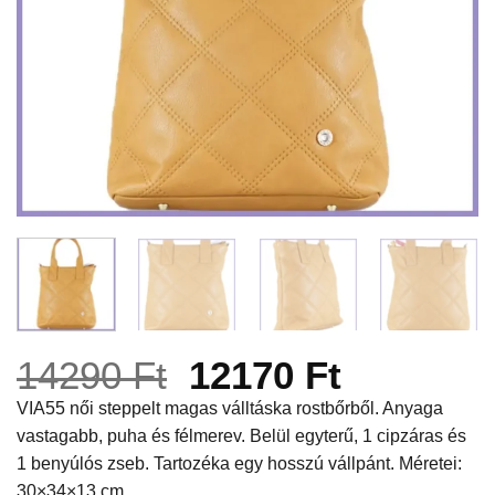
Original
Current
14290
Ft
12170
Ft
price
price
VIA55 női steppelt magas válltáska rostbőrből. Anyaga
vastagabb, puha és félmerev. Belül egyterű, 1 cipzáras és
was:
is:
1 benyúlós zseb. Tartozéka egy hosszú vállpánt. Méretei:
14290 Ft.
12170 Ft
30×34×13 cm.