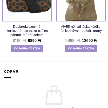
Duplarekeszes női
VIA55 női válltáska kötéllel
keresztpántos táska széles
és karikával, rostbőr, arany
pánttal, műbőr, fekete
Original
Current
Original
Curre
8190
Ft
6890
Ft
14890
Ft
12690
Ft
price
price
price
price
was:
is:
was:
is:
KOSÁRBA TESZEM
KOSÁRBA TESZEM
8190 Ft.
6890 Ft.
14890 Ft.
12690 
KOSÁR