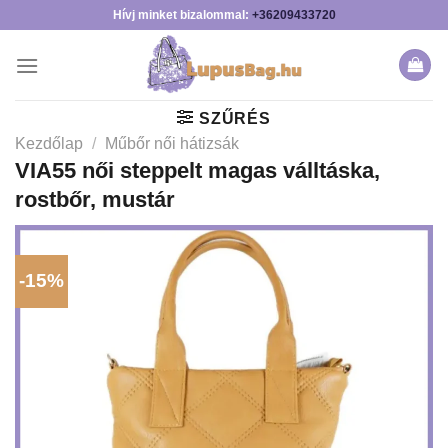
Skip
Hívj minket bizalommal:
+36209433720
to
content
SZŰRÉS
Kezdőlap
/
Műbőr női hátizsák
VIA55 női steppelt magas válltáska,
rostbőr, mustár
-15%