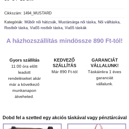
Cikkszám:
1494_MUSTARD
Kategóriák:
Műbőr női hátizsák
,
Mustársárga női táska
,
Női válltáska
,
Rostbőr táska
,
Via55 rostbőr táska
,
Via55 táskák
A házhozszállítás mindössze 890 Ft-tól!
Gyors szállítás
KEDVEZŐ
GARANCIÁT
SZÁLLÍTÁS
VÁLLALUNK!
11:00 óra előtt
Már 890 Ft-tól
Táskáinkra 1 éves
leadott
garanciát
rendeléseket akár
vállalunk.
már a következő
munkanapon
átveheted.
Dobd fel a szetted egy akciós táskával vagy pénztárcával