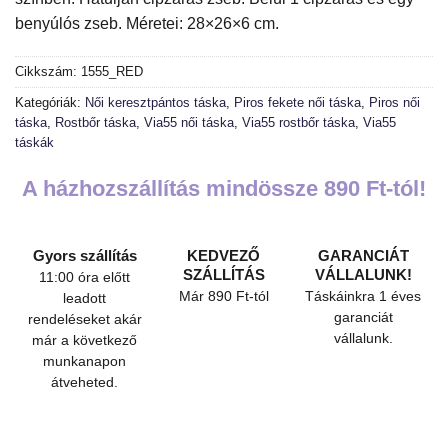
benyúlós zseb. Méretei: 28×26×6 cm.
Cikkszám:
1555_RED
Kategóriák:
Női keresztpántos táska
,
Piros fekete női táska
,
Piros női
táska
,
Rostbőr táska
,
Via55 női táska
,
Via55 rostbőr táska
,
Via55
táskák
A házhozszállítás mindössze 890 Ft-tól!
Gyors szállítás
KEDVEZŐ
GARANCIÁT
SZÁLLÍTÁS
VÁLLALUNK!
11:00 óra előtt
Már 890 Ft-tól
Táskáinkra 1 éves
leadott
garanciát
rendeléseket akár
vállalunk.
már a következő
munkanapon
átveheted.