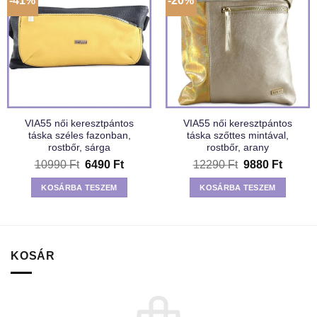
-41%
-20%
VIA55 női keresztpántos
VIA55 női keresztpántos
táska széles fazonban,
táska szőttes mintával,
rostbőr, sárga
rostbőr, arany
Original
Current
Original
Curren
10990
Ft
6490
Ft
12290
Ft
9880
Ft
price
price
price
price
was:
is:
was:
is:
KOSÁRBA TESZEM
KOSÁRBA TESZEM
10990 Ft.
6490 Ft.
12290 Ft.
9880 F
KOSÁR