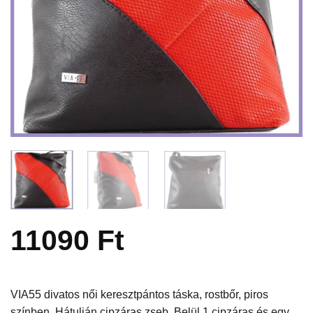
11090
Ft
VIA55 divatos női keresztpántos táska, rostbőr, piros
színben. Hátulján cipzáras zseb. Belül 1 cipzáras és egy