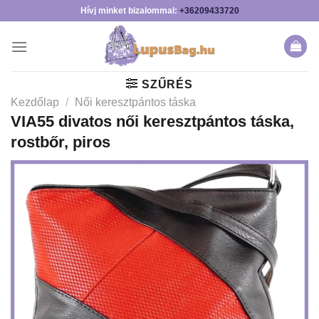
Skip
Hívj minket bizalommal:
+36209433720
to
content
SZŰRÉS
Kezdőlap
/
Női keresztpántos táska
VIA55 divatos női keresztpántos táska,
rostbőr, piros