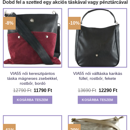
Dobd fel a szetted egy akciós táskával vagy pénztárcával
-8%
-10%
VIA55 női keresztpántos
VIA55 női válltáska karikás
táska mágneses zsebekkel,
füllel, rostbőr, fekete
rostbőr, bordó
Original
Current
Original
Curre
12790
Ft
11790
Ft
13690
Ft
12290
Ft
price
price
price
price
was:
is:
was:
is:
KOSÁRBA TESZEM
KOSÁRBA TESZEM
12790 Ft.
11790 Ft.
13690 Ft.
12290 