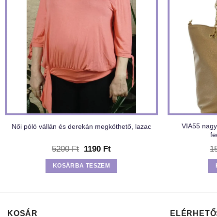
VIA55 nagym
Női póló vállán és derekán megköthető, lazac
fe
Original
Current
5200
Ft
1190
Ft
1
price
price
was:
is:
KOSÁRBA TESZEM
5200 Ft.
1190 Ft.
KOSÁR
ELÉRHETŐ