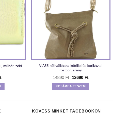
VIA55 női válltáska kötéllel és karikával,
l, műbőr, zöld
rostbőr, arany
l
Current
Original
Current
t
14890
Ft
12690
Ft
price
price
price
is:
was:
is:
M
KOSÁRBA TESZEM
t.
1890 Ft.
14890 Ft.
12690 Ft.
K
KÖVESS MINKET FACEBOOKON