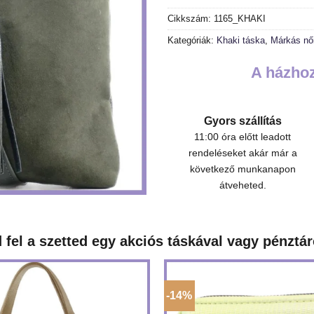
Cikkszám:
1165_KHAKI
Kategóriák:
Khaki táska
,
Márkás nő
A házhoz
Gyors szállítás
11:00 óra előtt leadott
rendeléseket akár már a
következő munkanapon
átveheted.
 fel a szetted egy akciós táskával vagy pénztár
-14%