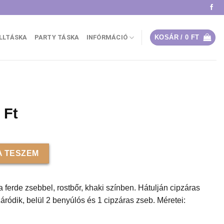
ÁLLTÁSKA
PARTY TÁSKA
INFÓRMÁCIÓ
KOSÁR /
0
FT
al
Current
0
Ft
price
is:
 ferde zsebbel, rostbőr, khaki mennyiség
Ft.
10360 Ft.
 TESZEM
 ferde zsebbel, rostbőr, khaki színben. Hátulján cipzáras
záródik, belül 2 benyúlós és 1 cipzáras zseb. Méretei: