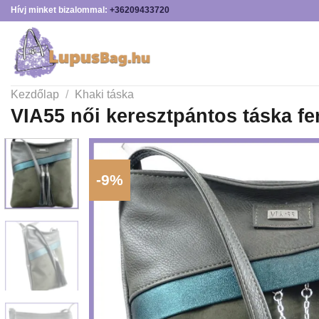
Skip
Hívj minket bizalommal:
+36209433720
to
content
Kezdőlap
/
Khaki táska
VIA55 női keresztpántos táska fe
-9%