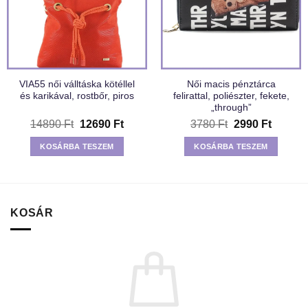
VIA55 női válltáska kötéllel
Női macis pénztárca
és karikával, rostbőr, piros
felirattal, poliészter, fekete,
„through”
Original
Current
Original
Current
14890
Ft
12690
Ft
3780
Ft
2990
Ft
price
price
price
price
was:
is:
was:
is:
KOSÁRBA TESZEM
KOSÁRBA TESZEM
14890 Ft.
12690 Ft.
3780 Ft.
2990 Ft
KOSÁR