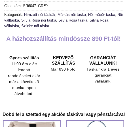
Cikkszám:
SR6047_GREY
Kategóriák:
Hímzett női táskák
,
Márkás női táska
,
Női műbőr táska
,
Női
válltáska
,
Silvia Rosa női táska
,
Silvia Rosa táska
,
Silvia Rosa
válltáska
,
Szürke női táska
A házhozszállítás mindössze 890 Ft-tól!
Gyors szállítás
KEDVEZŐ
GARANCIÁT
SZÁLLÍTÁS
VÁLLALUNK!
11:00 óra előtt
Már 890 Ft-tól
Táskáinkra 1 éves
leadott
garanciát
rendeléseket akár
vállalunk.
már a következő
munkanapon
átveheted.
Dobd fel a szetted egy akciós táskával vagy pénztárcával