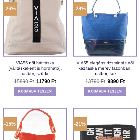
-26%
-28%
VIA55 női hátitáska
VIA55 elegáns rizsmintás női
(válltáskaként is hordható),
kézitáska merev fazonban,
rostbőr, szürke
rostbőr, kék
Original
Current
Original
Curren
15890
Ft
11790
Ft
13790
Ft
9890
Ft
price
price
price
price
was:
is:
was:
is:
KOSÁRBA TESZEM
KOSÁRBA TESZEM
15890 Ft.
11790 Ft.
13790 Ft.
9890 F
-15%
-21%