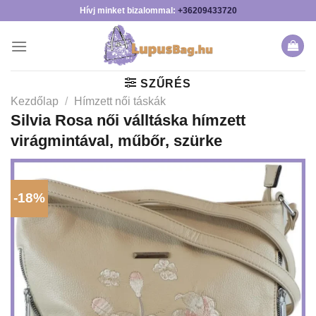
Skip
Hívj minket bizalommal:
+36209433720
to
content
SZŰRÉS
Kezdőlap
/
Hímzett női táskák
Silvia Rosa női válltáska hímzett
virágmintával, műbőr, szürke
-18%