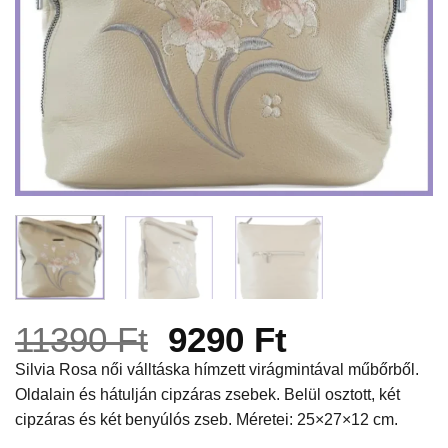
Original
Current
11390
Ft
9290
Ft
price
price
Silvia Rosa női válltáska hímzett virágmintával műbőrből.
Oldalain és hátulján cipzáras zsebek. Belül osztott, két
was:
is:
cipzáras és két benyúlós zseb. Méretei: 25×27×12 cm.
11390 Ft.
9290 Ft.