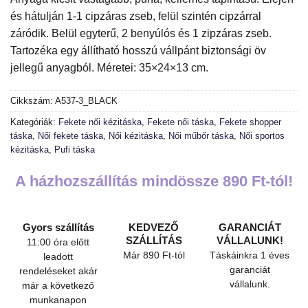
és hátulján 1-1 cipzáras zseb, felül szintén cipzárral
záródik. Belül egyterű, 2 benyúlós és 1 zipzáras zseb.
Tartozéka egy állítható hosszú vállpánt biztonsági öv
jellegű anyagból. Méretei: 35×24×13 cm.
Cikkszám:
A537-3_BLACK
Kategóriák:
Fekete női kézitáska
,
Fekete női táska
,
Fekete shopper
táska
,
Női fekete táska
,
Női kézitáska
,
Női műbőr táska
,
Női sportos
kézitáska
,
Pufi táska
A házhozszállítás mindössze 890 Ft-tól!
Gyors szállítás
KEDVEZŐ
GARANCIÁT
SZÁLLÍTÁS
VÁLLALUNK!
11:00 óra előtt
Már 890 Ft-tól
Táskáinkra 1 éves
leadott
garanciát
rendeléseket akár
vállalunk.
már a következő
munkanapon