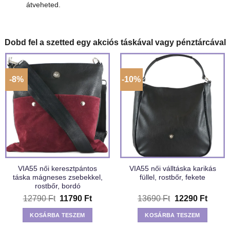
átveheted.
Dobd fel a szetted egy akciós táskával vagy pénztárcával
-8%
-10%
VIA55 női keresztpántos
VIA55 női válltáska karikás
táska mágneses zsebekkel,
füllel, rostbőr, fekete
rostbőr, bordó
Original
Current
Original
Curre
12790
Ft
11790
Ft
13690
Ft
12290
Ft
price
price
price
price
was:
is:
was:
is:
KOSÁRBA TESZEM
KOSÁRBA TESZEM
12790 Ft.
11790 Ft.
13690 Ft.
12290 