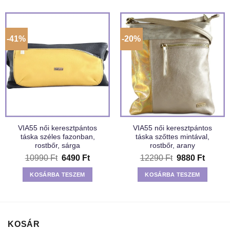
-41%
-20%
VIA55 női keresztpántos
VIA55 női keresztpántos
táska széles fazonban,
táska szőttes mintával,
rostbőr, sárga
rostbőr, arany
Original
Current
Original
Curren
10990
Ft
6490
Ft
12290
Ft
9880
Ft
price
price
price
price
was:
is:
was:
is:
KOSÁRBA TESZEM
KOSÁRBA TESZEM
10990 Ft.
6490 Ft.
12290 Ft.
9880 F
KOSÁR