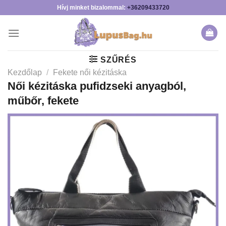
Skip
Hívj minket bizalommal:
+36209433720
to
content
SZŰRÉS
Kezdőlap
/
Fekete női kézitáska
Női kézitáska pufidzseki anyagból,
műbőr, fekete