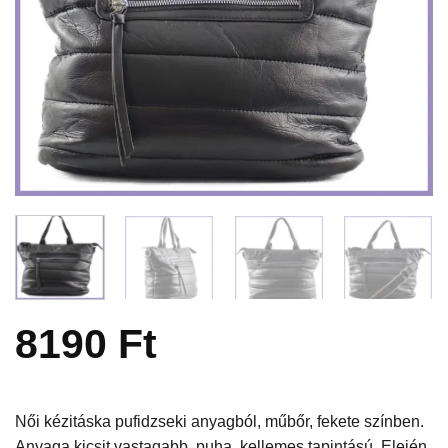
8190
Ft
Női kézitáska pufidzseki anyagból, műbőr, fekete színben.
Anyaga kicsit vastagabb, puha, kellemes tapintású. Elején