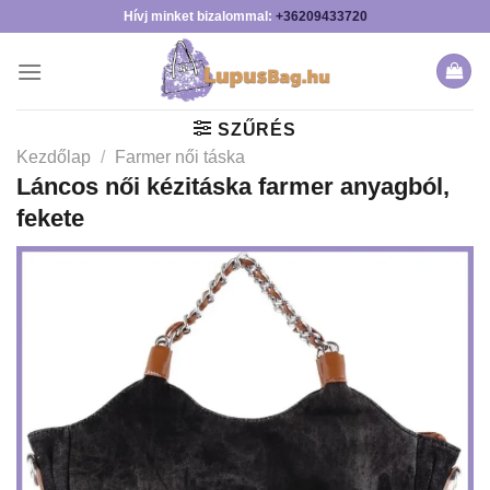
Skip
Hívj minket bizalommal:
+36209433720
to
content
SZŰRÉS
Kezdőlap
/
Farmer női táska
Láncos női kézitáska farmer anyagból,
fekete