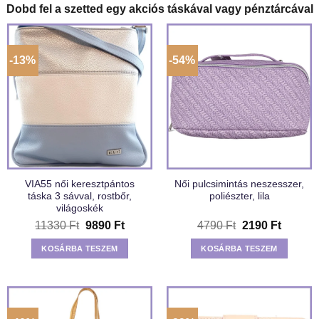
Dobd fel a szetted egy akciós táskával vagy pénztárcával
-13%
-54%
VIA55 női keresztpántos
Női pulcsimintás neszesszer,
táska 3 sávval, rostbőr,
poliészter, lila
világoskék
Original
Current
Original
Current
11330
Ft
9890
Ft
4790
Ft
2190
Ft
price
price
price
price
was:
is:
was:
is:
KOSÁRBA TESZEM
KOSÁRBA TESZEM
11330 Ft.
9890 Ft.
4790 Ft.
2190 Ft