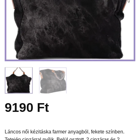
9190
Ft
Láncos női kézitáska farmer anyagból, fekete színben.
Tetején cipzárral nyílik. Belül osztott, 2 cipzáras és 2