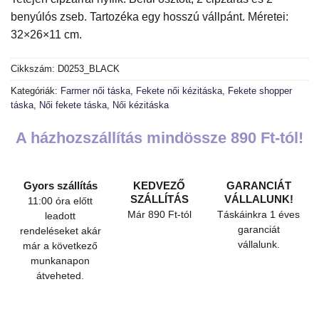
benyúlós zseb. Tartozéka egy hosszú vállpánt. Méretei:
32×26×11 cm.
Cikkszám:
D0253_BLACK
Kategóriák:
Farmer női táska
,
Fekete női kézitáska
,
Fekete shopper
táska
,
Női fekete táska
,
Női kézitáska
A házhozszállítás mindössze 890 Ft-tól!
Gyors szállítás
KEDVEZŐ
GARANCIÁT
SZÁLLÍTÁS
VÁLLALUNK!
11:00 óra előtt
Már 890 Ft-tól
Táskáinkra 1 éves
leadott
garanciát
rendeléseket akár
vállalunk.
már a következő
munkanapon
átveheted.