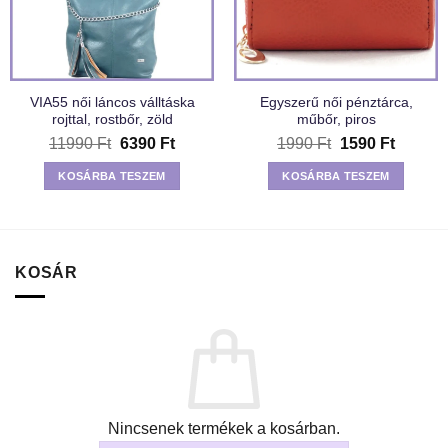
VIA55 női láncos válltáska
Egyszerű női pénztárca,
rojttal, rostbőr, zöld
műbőr, piros
Original
Current
Original
Current
11990
Ft
6390
Ft
1990
Ft
1590
Ft
price
price
price
price
was:
is:
was:
is:
KOSÁRBA TESZEM
KOSÁRBA TESZEM
11990 Ft.
6390 Ft.
1990 Ft.
1590 Ft
KOSÁR
Nincsenek termékek a kosárban.