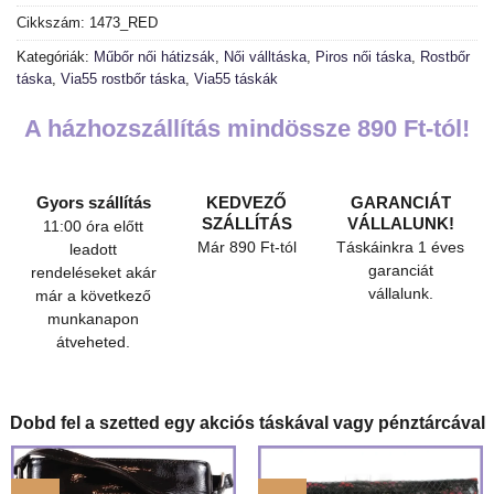
Cikkszám:
1473_RED
Kategóriák:
Műbőr női hátizsák
,
Női válltáska
,
Piros női táska
,
Rostbőr
táska
,
Via55 rostbőr táska
,
Via55 táskák
A házhozszállítás mindössze 890 Ft-tól!
Gyors szállítás
KEDVEZŐ
GARANCIÁT
SZÁLLÍTÁS
VÁLLALUNK!
11:00 óra előtt
Már 890 Ft-tól
Táskáinkra 1 éves
leadott
garanciát
rendeléseket akár
vállalunk.
már a következő
munkanapon
átveheted.
Dobd fel a szetted egy akciós táskával vagy pénztárcával