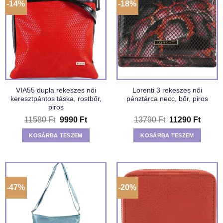
-14%
-18%
VIA55 dupla rekeszes női
Lorenti 3 rekeszes női
keresztpántos táska, rostbőr,
pénztárca necc, bőr, piros
piros
Original
Current
Original
Curren
11580
Ft
9990
Ft
13790
Ft
11290
Ft
price
price
price
price
was:
is:
was:
is:
KOSÁRBA TESZEM
KOSÁRBA TESZEM
11580 Ft.
9990 Ft.
13790 Ft.
11290 
-47%
-20%