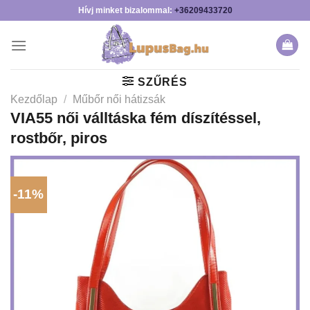
Skip
Hívj minket bizalommal:
+36209433720
to
content
SZŰRÉS
Kezdőlap
/
Műbőr női hátizsák
VIA55 női válltáska fém díszítéssel,
rostbőr, piros
-11%