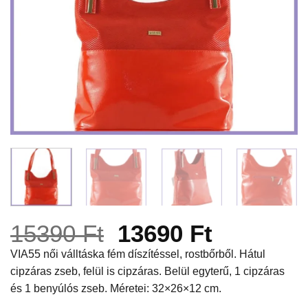
Original
Current
15390
Ft
13690
Ft
price
price
VIA55 női válltáska fém díszítéssel, rostbőrből. Hátul
cipzáras zseb, felül is cipzáras. Belül egyterű, 1 cipzáras
was:
is:
és 1 benyúlós zseb. Méretei: 32×26×12 cm.
15390 Ft.
13690 Ft