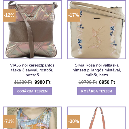
-12%
-17%
VIA55 női keresztpántos
Silvia Rosa női válltáska
táska 3 sávval, rostbőr,
hímzett pillangós mintával,
pezsgő
műbőr, bézs
Original
Current
Original
Curren
11330
Ft
9980
Ft
10790
Ft
8950
Ft
price
price
price
price
was:
is:
was:
is:
KOSÁRBA TESZEM
KOSÁRBA TESZEM
11330 Ft.
9980 Ft.
10790 Ft.
8950 F
-71%
-30%