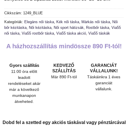
Cikkszám:
1249_BLUE
Kategóriák:
Elegáns női táska
,
Kék női táska
,
Márkás női táska
,
Női
bőr kézitáska
,
Női kézitáska
,
Női sport hátizsák
,
Rostbőr táska
,
Via55
női táska
,
Via55 rostbőr táska
,
Via55 táska akció
,
Via55 táskák
A házhozszállítás mindössze 890 Ft-tól!
Gyors szállítás
KEDVEZŐ
GARANCIÁT
SZÁLLÍTÁS
VÁLLALUNK!
11:00 óra előtt
Már 890 Ft-tól
Táskáinkra 1 éves
leadott
garanciát
rendeléseket akár
vállalunk.
már a következő
munkanapon
átveheted.
Dobd fel a szetted egy akciós táskával vagy pénztárcával