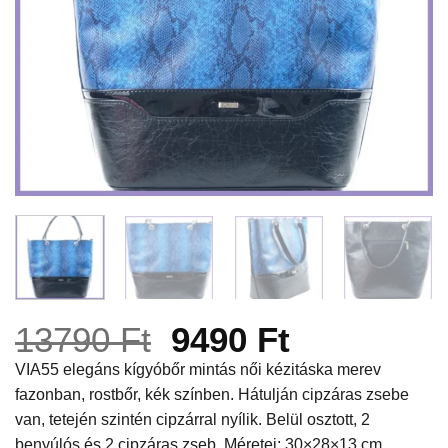
Original
Current
13790
Ft
9490
Ft
price
price
VIA55 elegáns kígyóbőr mintás női kézitáska merev
fazonban, rostbőr, kék színben. Hátulján cipzáras zsebe
was:
is:
van, tetején szintén cipzárral nyílik. Belül osztott, 2
13790 Ft.
9490 Ft.
benyúlós és 2 cipzáras zseb. Méretei: 30×28×13 cm.