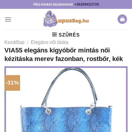
Skip
Hívj minket bizalommal:
+36209433720
to
content
SZŰRÉS
Kezdőlap
/
Elegáns női táska
VIA55 elegáns kígyóbőr mintás női
kézitáska merev fazonban, rostbőr, kék
-31%