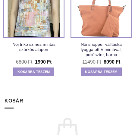
Női trikó színes mintás
Női shopper válltáska
szürkés alapon
lyuggatott V mintával,
poliészter, barna
Original
Current
Original
Curren
6800
Ft
1990
Ft
11490
Ft
8090
Ft
price
price
price
price
was:
is:
was:
is:
KOSÁRBA TESZEM
KOSÁRBA TESZEM
6800 Ft.
1990 Ft.
11490 Ft.
8090 F
KOSÁR