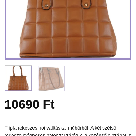
10690
Ft
Tripla rekeszes női válltáska, műbőrből. A két szélső
rekesze mágneses patenttal záródik, a középső cipzárral. A