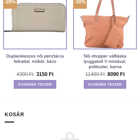
-28%
-30%
Duplarekeszes női pénztárca
Női shopper válltáska
felirattal, műbőr, bézs
lyuggatott V mintával,
poliészter, barna
Original
Current
Original
Curren
4390
Ft
3150
Ft
11490
Ft
8090
Ft
price
price
price
price
was:
is:
was:
is:
KOSÁRBA TESZEM
KOSÁRBA TESZEM
4390 Ft.
3150 Ft.
11490 Ft.
8090 F
KOSÁR