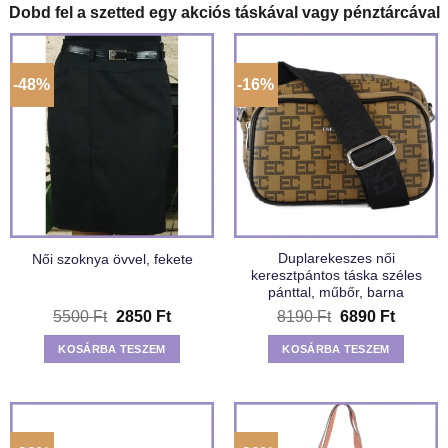
Dobd fel a szetted egy akciós táskával vagy pénztárcával
-48%
-16%
Duplarekeszes női
Női szoknya övvel, fekete
keresztpántos táska széles
pánttal, műbőr, barna
Original
Current
Original
Current
5500
Ft
2850
Ft
8190
Ft
6890
Ft
price
price
price
price
was:
is:
was:
is:
KOSÁRBA TESZEM
KOSÁRBA TESZEM
5500 Ft.
2850 Ft.
8190 Ft.
6890 Ft