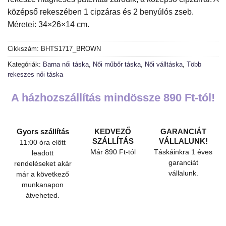
középső rekeszében 1 cipzáras és 2 benyúlós zseb.
Méretei: 34×26×14 cm.
Cikkszám:
BHTS1717_BROWN
Kategóriák:
Barna női táska
,
Női műbőr táska
,
Női válltáska
,
Több
rekeszes női táska
A házhozszállítás mindössze 890 Ft-tól!
Gyors szállítás
KEDVEZŐ
GARANCIÁT
SZÁLLÍTÁS
VÁLLALUNK!
11:00 óra előtt
Már 890 Ft-tól
Táskáinkra 1 éves
leadott
garanciát
rendeléseket akár
vállalunk.
már a következő
munkanapon
átveheted.