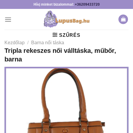
Skip
Hívj minket bizalommal:
+36209433720
to
content
SZŰRÉS
Kezdőlap
/
Barna női táska
Tripla rekeszes női válltáska, műbőr,
barna