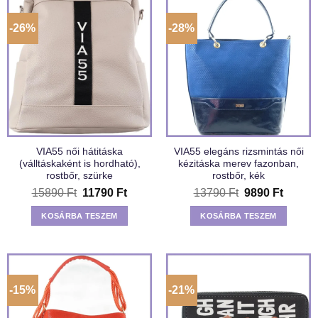
-26%
-28%
VIA55 női hátitáska
VIA55 elegáns rizsmintás női
(válltáskaként is hordható),
kézitáska merev fazonban,
rostbőr, szürke
rostbőr, kék
Original
Current
Original
Curren
15890
Ft
11790
Ft
13790
Ft
9890
Ft
price
price
price
price
was:
is:
was:
is:
KOSÁRBA TESZEM
KOSÁRBA TESZEM
15890 Ft.
11790 Ft.
13790 Ft.
9890 F
-15%
-21%