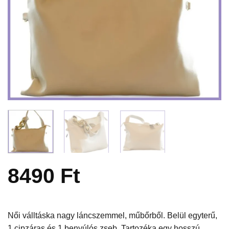
8490
Ft
Női válltáska nagy láncszemmel, műbőrből. Belül egyterű,
1 cipzáras és 1 benyúlós zseb. Tartozéka egy hosszú