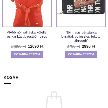
VIA55 női válltáska kötéllel
Női macis pénztárca
és karikával, rostbőr, piros
felirattal, poliészter, fekete,
„through”
Original
Current
Original
Current
14890
Ft
12690
Ft
3780
Ft
2990
Ft
price
price
price
price
was:
is:
was:
is:
KOSÁRBA TESZEM
KOSÁRBA TESZEM
14890 Ft.
12690 Ft.
3780 Ft.
2990 Ft
KOSÁR