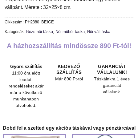
vállpánt. Méretei: 32×25×8 cm.
Cikkszám:
PH2380_BEIGE
Kategóriák:
Bézs női táska
,
Női műbőr táska
,
Női válltáska
A házhozszállítás mindössze 890 Ft-tól!
Gyors szállítás
KEDVEZŐ
GARANCIÁT
SZÁLLÍTÁS
VÁLLALUNK!
11:00 óra előtt
Már 890 Ft-tól
Táskáinkra 1 éves
leadott
garanciát
rendeléseket akár
vállalunk.
már a következő
munkanapon
átveheted.
Dobd fel a szetted egy akciós táskával vagy pénztárcával