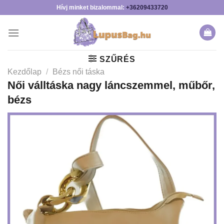
Skip
Hívj minket bizalommal:
+36209433720
to
content
SZŰRÉS
Kezdőlap
/
Bézs női táska
Női válltáska nagy láncszemmel, műbőr,
bézs