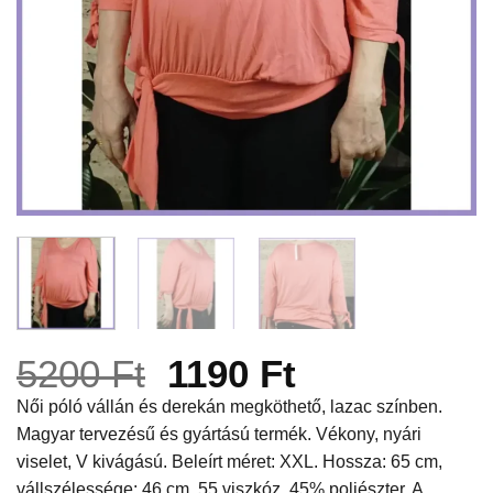
Original
Current
5200
Ft
1190
Ft
price
price
Női póló vállán és derekán megköthető, lazac színben.
Magyar tervezésű és gyártású termék. Vékony, nyári
was:
is:
viselet, V kivágású. Beleírt méret: XXL. Hossza: 65 cm,
5200 Ft.
1190 Ft.
vállszélessége: 46 cm. 55 viszkóz, 45% poliészter. A