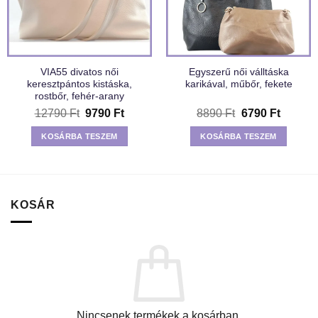
VIA55 divatos női
Egyszerű női válltáska
keresztpántos kistáska,
karikával, műbőr, fekete
rostbőr, fehér-arany
Original
Current
Original
Current
12790
Ft
9790
Ft
8890
Ft
6790
Ft
price
price
price
price
was:
is:
was:
is:
KOSÁRBA TESZEM
KOSÁRBA TESZEM
12790 Ft.
9790 Ft.
8890 Ft.
6790 Ft
KOSÁR
Nincsenek termékek a kosárban.