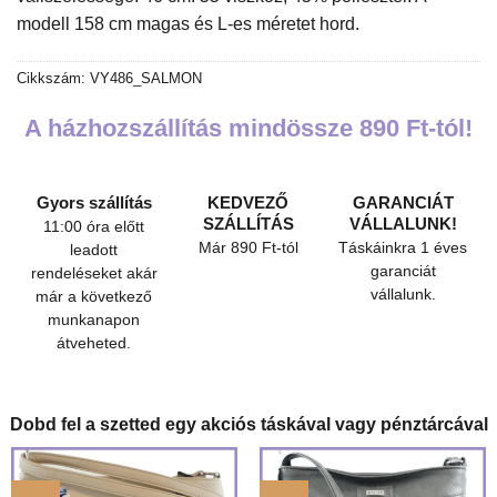
modell 158 cm magas és L-es méretet hord.
Cikkszám:
VY486_SALMON
A házhozszállítás mindössze 890 Ft-tól!
Gyors szállítás
KEDVEZŐ
GARANCIÁT
SZÁLLÍTÁS
VÁLLALUNK!
11:00 óra előtt
Már 890 Ft-tól
Táskáinkra 1 éves
leadott
garanciát
rendeléseket akár
vállalunk.
már a következő
munkanapon
átveheted.
Dobd fel a szetted egy akciós táskával vagy pénztárcával