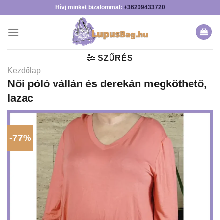
Skip
Hívj minket bizalommal:
+36209433720
to
content
SZŰRÉS
Kezdőlap
Női póló vállán és derekán megköthető,
lazac
-77%