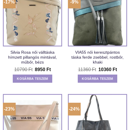
-17%
-9%
Silvia Rosa női válltáska
VIA55 női keresztpántos
hímzett pillangós mintával,
táska ferde zsebbel, rostbőr,
műbőr, bézs
khaki
Original
Current
Original
Curren
10790
Ft
8950
Ft
11360
Ft
10360
Ft
price
price
price
price
was:
is:
was:
is:
KOSÁRBA TESZEM
KOSÁRBA TESZEM
10790 Ft.
8950 Ft.
11360 Ft.
10360 
-23%
-24%