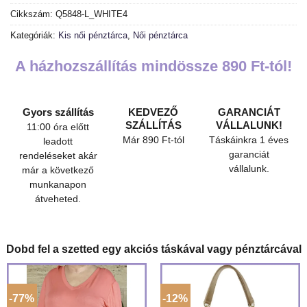
Cikkszám:
Q5848-L_WHITE4
Kategóriák:
Kis női pénztárca
,
Női pénztárca
A házhozszállítás mindössze 890 Ft-tól!
Gyors szállítás
KEDVEZŐ
GARANCIÁT
SZÁLLÍTÁS
VÁLLALUNK!
11:00 óra előtt
Már 890 Ft-tól
Táskáinkra 1 éves
leadott
garanciát
rendeléseket akár
vállalunk.
már a következő
munkanapon
átveheted.
Dobd fel a szetted egy akciós táskával vagy pénztárcával
-77%
-12%