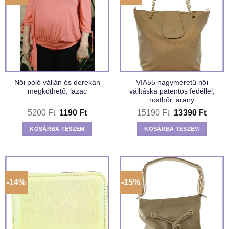
Női póló vállán és derekán
VIA55 nagyméretű női
megköthető, lazac
válltáska patentos fedéllel,
rostbőr, arany
Original
Current
Original
Curre
5200
Ft
1190
Ft
15190
Ft
13390
Ft
price
price
price
price
was:
is:
was:
is:
KOSÁRBA TESZEM
KOSÁRBA TESZEM
5200 Ft.
1190 Ft.
15190 Ft.
13390 
-14%
-15%