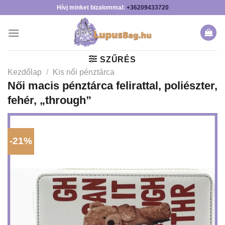
Skip
Hívj minket bizalommal:
+36209433720
to
content
SZŰRÉS
Kezdőlap
/
Kis női pénztárca
Női macis pénztárca felirattal, poliészter,
fehér, „through”
-21%