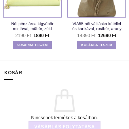
Női pénztárca kígyóbőr
VIA55 női válltáska kötéllel
mintával, műbőr, zöld
és karikával, rostbőr, arany
Original
Current
Original
Curre
2190
Ft
1890
Ft
14890
Ft
12690
Ft
price
price
price
price
was:
is:
was:
is:
KOSÁRBA TESZEM
KOSÁRBA TESZEM
2190 Ft.
1890 Ft.
14890 Ft.
12690 
KOSÁR
Nincsenek termékek a kosárban.
VÁSÁRLÁS FOLYTATÁSA