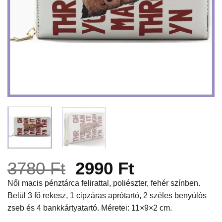
Original
Current
3780
Ft
2990
Ft
price
price
Női macis pénztárca felirattal, poliészter, fehér színben.
Belül 3 fő rekesz, 1 cipzáras aprótartó, 2 széles benyúlós
was:
is:
zseb és 4 bankkártyatartó. Méretei: 11×9×2 cm.
3780 Ft.
2990 Ft.